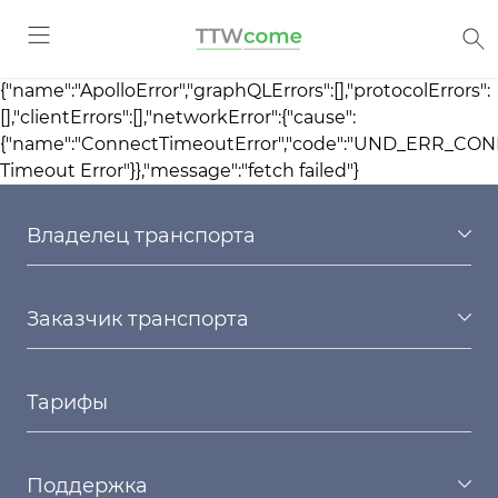
{"name":"ApolloError","graphQLErrors":[],"protocolErrors":
[],"clientErrors":[],"networkError":{"cause":
{"name":"ConnectTimeoutError","code":"UND_ERR_CO
Timeout Error"}},"message":"fetch failed"}
Владелец транспорта
Заказчик транспорта
Тарифы
Поддержка